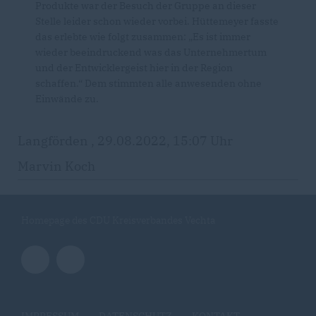
Produkte war der Besuch der Gruppe an dieser
Stelle leider schon wieder vorbei. Hüttemeyer fasste
das erlebte wie folgt zusammen: „Es ist immer
wieder beeindruckend was das Unternehmertum
und der Entwicklergeist hier in der Region
schaffen.“ Dem stimmten alle anwesenden ohne
Einwände zu.
Langförden , 29.08.2022, 15:07 Uhr
Marvin Koch
Homepage des CDU Kreisverbandes Vechta
IMPRESSUM
DATENSCHUTZ
KONTAKT