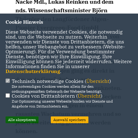
Nacke MdL, Lukas Reinken und dem
nds. Wissenschaftsminister Björn
Thümler den Langfördener Algen-
Cookie Hinweis
Pionier Evergreen-Food GmbH
Diese Webseite verwendet Cookies, die notwendig
besucht. Die kleine Gruppe wurde von
sind, um die Webseite zu nutzen. Weiterhin
verwenden wir Dienste von Drittanbietern, die uns
Cathleen Cordes und Ihrem Team
helfen, unser Webangebot zu verbessern (Website-
Optmierung). Für die Verwendung bestimmter
empfangen. Nach einer kurzen
Dienste, benötigen wir Ihre Einwilligung. Ihre
Einwilligung können Sie jederzeit widerrufen. Weitere
Einführung in die Welt der Chlorella
Informationen finden Sie in unserer
und Spirulina Algen ging es direkt in
Datenschutzerklärung
.
das erste Gewächshaus am
Technisch notwendige Cookies (
Übersicht
)
Die notwendigen Cookies werden allein für den
Produktionsstandort in Großenkneten.
ordnungsgemäßen Gebrauch der Webseite benötigt.
Cookies von Drittanbietern (
Übersicht
)
Hier stehen die großen flachen Becken
Zur Optimierung unserer Webseite binden wir Dienste und
in denen sich die Algen in einem
Angebote von Drittanbietern ein.
rasanten Wachstum vermehren und so
Alle akzeptieren
Auswahl speichern
jeden zweiten Tag geerntet werden
können.